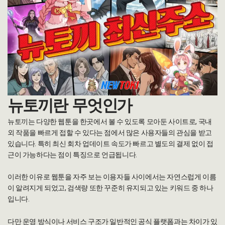
뉴토끼란 무엇인가
뉴토끼는 다양한 웹툰을 한곳에서 볼 수 있도록 모아둔 사이트로, 국내
외 작품을 빠르게 접할 수 있다는 점에서 많은 사용자들의 관심을 받고
있습니다. 특히 최신 회차 업데이트 속도가 빠르고 별도의 결제 없이 접
근이 가능하다는 점이 특징으로 언급됩니다.
이러한 이유로 웹툰을 자주 보는 이용자들 사이에서는 자연스럽게 이름
이 알려지게 되었고, 검색량 또한 꾸준히 유지되고 있는 키워드 중 하나
입니다.
다만 운영 방식이나 서비스 구조가 일반적인 공식 플랫폼과는 차이가 있