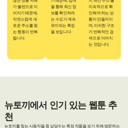
않는 상황 자체
기 때문에, 검색
끼 최신 주소’를
가 불편으로 이
을 통해 최신 정
지속적으로 확
어지기 때문에,
보를 확인하려
인해야 하는 상
자연스럽게 새
는 수요가 계속
황이 만들어지
로운 주소를 찾
유지되는 특징
며, 이러한 구조
는 행동이 반복
을 보입니다.
가 반복적인 검
됩니다.
색으로 이어지
는 것입니다.
뉴토끼에서 인기 있는 웹툰 추
천
뉴토끼를 찾는 사용자들 중 상당수는 특정 작품을 보기 위해 방문하는