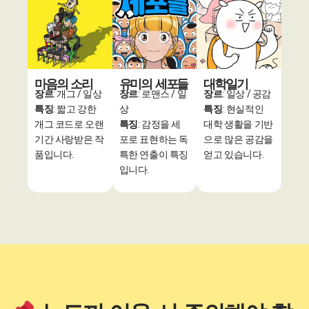
마음의 소리
유미의 세포들
대학일기
장르
: 개그 / 일상
장르
: 로맨스 / 일
장르
: 일상 / 공감
특징
: 짧고 강한
상
특징
: 현실적인
개그 코드로 오랜
특징
: 감정을 세
대학 생활을 기반
기간 사랑받은 작
포로 표현하는 독
으로 많은 공감을
품입니다.
특한 연출이 특징
얻고 있습니다.
입니다.