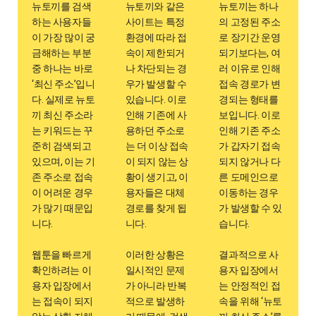
뉴토끼를 검색
뉴토끼와 같은
뉴토끼는 하나
하는 사용자들
사이트는 특정
의 고정된 주소
이 가장 많이 궁
환경에 따라 접
로 장기간 운영
금해하는 부분
속이 제한되거
되기보다는, 여
중 하나는 바로
나 차단되는 경
러 이유로 인해
‘최신 주소’입니
우가 발생할 수
접속 경로가 변
다. 실제로 뉴토
있습니다. 이로
경되는 형태를
끼 최신 주소라
인해 기존에 사
보입니다. 이로
는 키워드는 꾸
용하던 주소로
인해 기존 주소
준히 검색되고
는 더 이상 접속
가 갑자기 접속
있으며, 이는 기
이 되지 않는 상
되지 않거나 다
존 주소로 접속
황이 생기고, 이
른 도메인으로
이 어려운 경우
용자들은 대체
이동하는 경우
가 많기 때문입
경로를 찾게 됩
가 발생할 수 있
니다.
니다.
습니다.
웹툰을 빠르게
이러한 상황은
결과적으로 사
확인하려는 이
일시적인 문제
용자 입장에서
용자 입장에서
가 아니라 반복
는 안정적인 접
는 접속이 되지
적으로 발생하
속을 위해 ‘뉴토