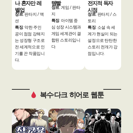
나 혼자만 레
템빨
전지적 독자
장르
: 게임 / 판타
벨업
시점
지
장르
: 판타지 / 액
장르
: 판타지 / 스
특징
: 아이템 중
션
토리
심 성장 시스템과
특징
: 약한 주인
특징
: 소설 속 세
게임 세계관이 결
공이 점점 강해지
계가 현실이 되는
합된 스토리입니
는 성장형 구조로
설정으로 탄탄한
다.
전 세계적으로 인
스토리 전개가 강
기를 끈 작품입니
점입니다.
다.
복수·다크 히어로 웹툰