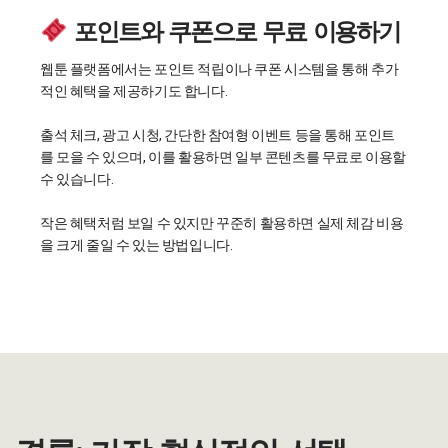
포인트와 쿠폰으로 무료 이용하기
웹툰 플랫폼에서는 포인트 적립이나 쿠폰 시스템을 통해 추가
적인 혜택을 제공하기도 합니다.
출석 체크, 광고 시청, 간단한 참여형 이벤트 등을 통해 포인트
를 모을 수 있으며, 이를 활용하면 일부 콘텐츠를 무료로 이용할
수 있습니다.
작은 혜택처럼 보일 수 있지만 꾸준히 활용하면 실제 체감 비용
을 크게 줄일 수 있는 방법입니다.