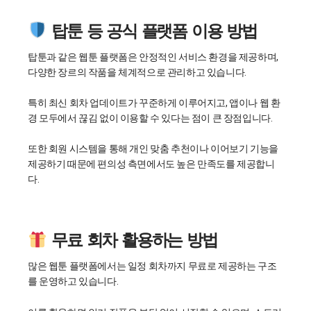
탑툰 등 공식 플랫폼 이용 방법
탑툰과 같은 웹툰 플랫폼은 안정적인 서비스 환경을 제공하며,
다양한 장르의 작품을 체계적으로 관리하고 있습니다.
특히 최신 회차 업데이트가 꾸준하게 이루어지고, 앱이나 웹 환
경 모두에서 끊김 없이 이용할 수 있다는 점이 큰 장점입니다.
또한 회원 시스템을 통해 개인 맞춤 추천이나 이어보기 기능을
제공하기 때문에 편의성 측면에서도 높은 만족도를 제공합니
다.
무료 회차 활용하는 방법
많은 웹툰 플랫폼에서는 일정 회차까지 무료로 제공하는 구조
를 운영하고 있습니다.